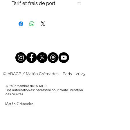
votre instrument.
Tarif et frais de port
modifiables selon vos souhaits.
T.V.A. non applicable, art 293B du
CGI.
Les frais de port, de douane ainsi
que les frais bancaires sont à la
charge du client.
© ADAGP / Matéo Crémades - Paris - 2025
Auteur Membre de l'ADAGP.
Une autorisation est nécessaire pour toute utilisation
des
œuvres
Matéo Crémades
10 rue Gambetta
03190 Hérisson - France
+33 (0)6-20-12-99-28
ateliermateocremades@gmail.com