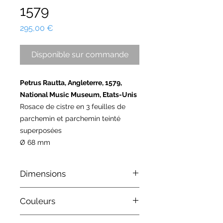
1579
Prix
295,00 €
Disponible sur commande
Petrus Rautta, Angleterre, 1579,
National Music Museum, Etats-Unis
Rosace de cistre en 3 feuilles de
parchemin et parchemin teinté
superposées
Ø 68 mm
Dimensions
Les dimensions de la rosace sont
Couleurs
indiquées à titre indicatif et peuvent
être adaptées aux dimensions de
Les couleurs de la rosace sont