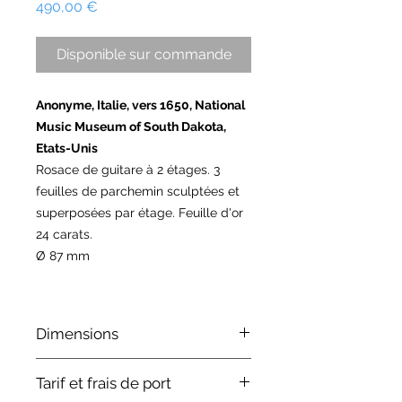
Prix
490,00 €
Disponible sur commande
Anonyme, Italie, vers 1650, National
Music Museum of South Dakota,
Etats-Unis
Rosace de guitare à 2 étages. 3
feuilles de parchemin sculptées et
superposées par étage. Feuille d'or
24 carats.
Ø 87 mm
Dimensions
Les dimensions de la rosace sont
Tarif et frais de port
indiquées à titre indicatif et peuvent